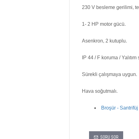
230 V besleme gerilimi, tek
1- 2 HP motor gücü.
Asenkron, 2 kutuplu.
IP 44 / F koruma / Yalıtım s
Sürekli çalışmaya uygun.
Hava soğutmalı.
Broşür - Santri
SORU SOR