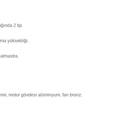
ığında 2 tip.
ma yüksekliği.
salmastra.
r, motor gövdesi alüminyum, fan bronz.