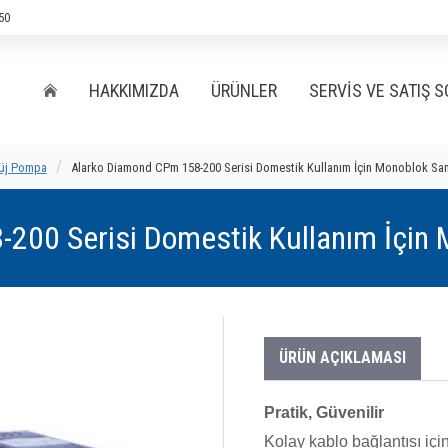
50
HAKKIMIZDA
ÜRÜNLER
SERVIS VE SATIŞ 
füj Pompa
Alarko Diamond CPm 158-200 Serisi Domestik Kullanım İçin Monoblok San
200 Serisi Domestik Kullanım İçin 
ÜRÜN AÇIKLAMASI
Pratik, Güvenilir
Kolay kablo bağlantısı için